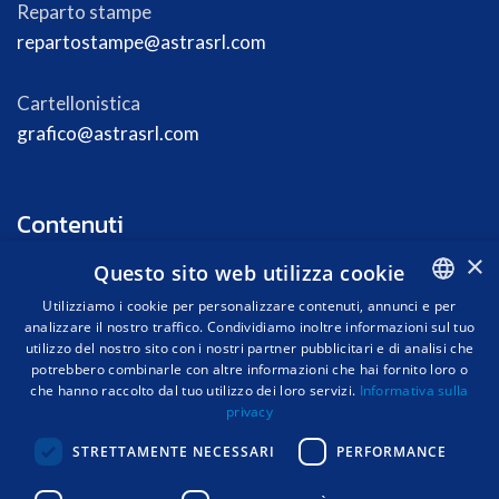
Reparto stampe
repartostampe@astrasrl.com
Cartellonistica
grafico@astrasrl.com
Contenuti
×
Questo sito web utilizza cookie
Chi siamo
Utilizziamo i cookie per personalizzare contenuti, annunci e per
Prodotti
analizzare il nostro traffico. Condividiamo inoltre informazioni sul tuo
ITALIAN
Corsi
utilizzo del nostro sito con i nostri partner pubblicitari e di analisi che
ITALIAN
News
potrebbero combinarle con altre informazioni che hai fornito loro o
che hanno raccolto dal tuo utilizzo dei loro servizi.
Informativa sulla
Contatti
privacy
STRETTAMENTE NECESSARI
PERFORMANCE